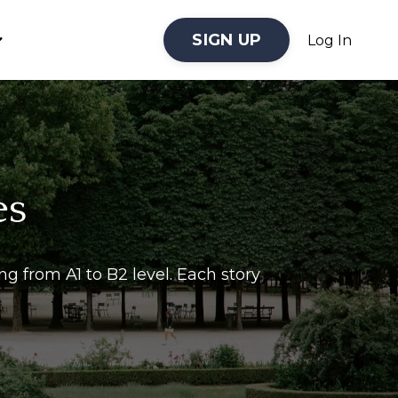
SIGN UP
Log In
es
ing from A1 to B2 level. Each story